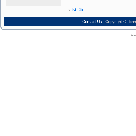
«
tst-t35
Contact Us
| Copyright © dean
Des